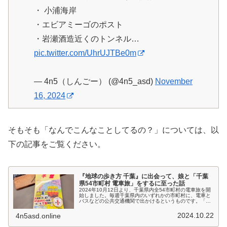
・ 小浦海岸
・エビアミーゴのポスト
・岩瀬酒造近くのトンネル…
pic.twitter.com/UhrUJTBe0m
— 4n5（しんごー） (@4n5_asd)
November
16, 2024
そもそも「なんでこんなことしてるの？」については、以
下の記事をご覧ください。
『地球の歩き方 千葉』に出会って、娘と「千葉
県54市町村 電車旅」をするに至った話
2024年10月12日より、千葉県内全54市町村の電車旅を開
始しました。毎週千葉県内のいずれかの市町村に、電車と
バスなどの公共交通機関で出かけるというものです。「な
んで、そんなこと始めようと思ったん？」と思われました
か？『地球の歩き方 千葉...
2024.10.22
4n5asd.online