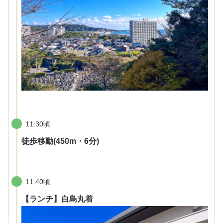
11:30頃
徒歩移動(450m・6分)
11:40頃
【ランチ】白鳥丸着