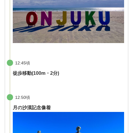
12:45頃
徒歩移動(100m・2分)
12:50頃
月の沙漠記念像着