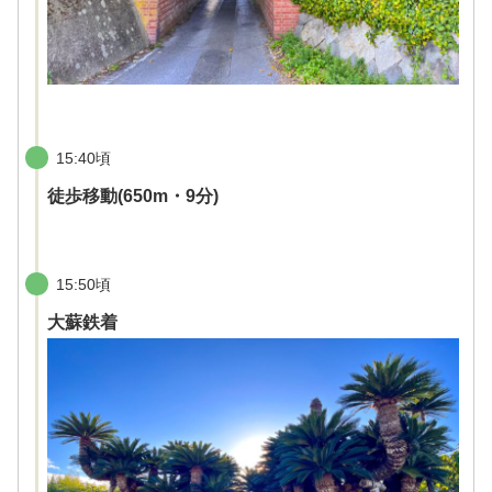
15:40頃
徒歩移動(650m・9分)
15:50頃
大蘇鉄着